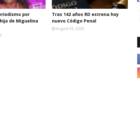
eriodismo por
Tras 142 años RD estrena hoy
hija de Miguelina
nuevo Código Penal
August 03, 2026
6