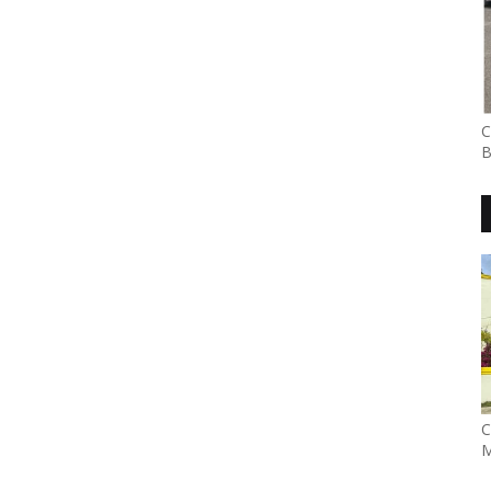
C
B
C
M