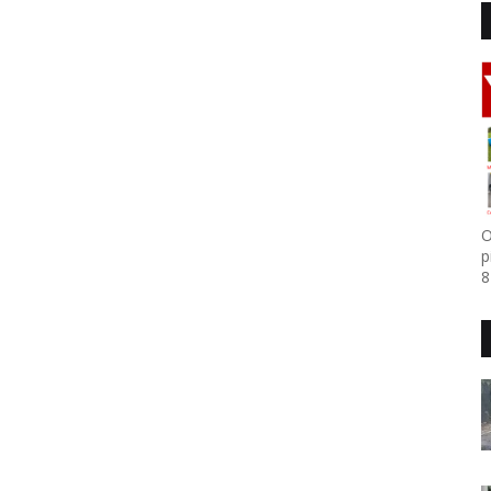
O
p
8