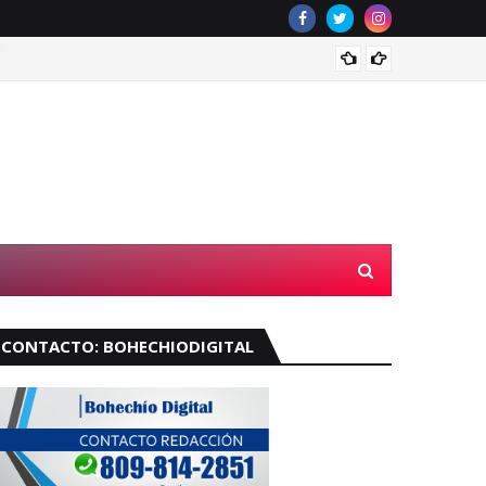
Abinade
CONTACTO: BOHECHIODIGITAL