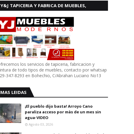
Y&J TAPICERIA Y FABRICA DE MUEBLES,
BOHECHIO
frecemos los servicios de tapiceria, fabricacion y
intura de todo tipos de muebles, contacto por whatsap
29-347-8293 en Bohechio, C/Abrahan Luciano No13
MAS LEIDAS
¡El pueblo dijo basta! Arroyo Cano
paraliza acceso por màs de un mes sin
agua-VIDEO
Agosto 03, 2026