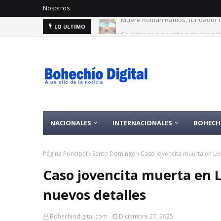
Nosotros
Se entrega presunto autor homici
LO ULTIMO
NACIONALES
INTERNACIONALES
BOHECH
Página Principal
Santo Domingo
Caso jovencita muerta en Lo
Caso jovencita muerta en 
nuevos detalles
Bohechiodigital.com
Diciembre 27, 2025