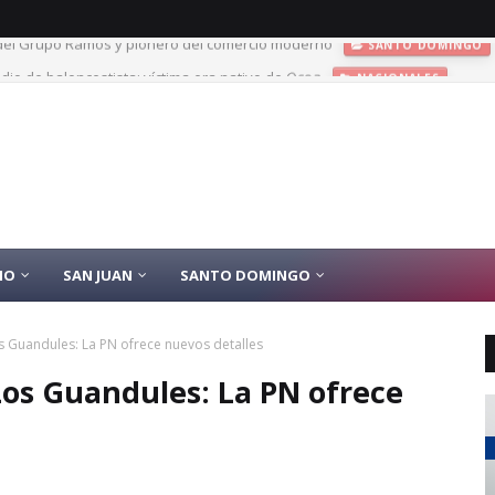
dio de baloncestista; víctima era nativo de Ocoa
NACIONALES
IO
SAN JUAN
SANTO DOMINGO
s Guandules: La PN ofrece nuevos detalles
Los Guandules: La PN ofrece