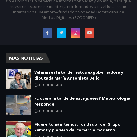
fin es brindar un servicio de información veraz y objetiva, para que
nuestros lectores se mantengan informados a nivel local, como
internacional. Miembro--fundador: Sociedad Dominicana de
Medios Digitales (SODOMEDI)
MAS NOTICIAS
Velarán esta tarde restos exgobernadora y
diputada María Antonieta Bello
August 06, 2026
¿Lloverá la tarde de este jueves? Meteorología
responde
August 06, 2026
Muere Román Ramos, fundador del Grupo
Ramos y pionero del comercio moderno
August 06, 2026