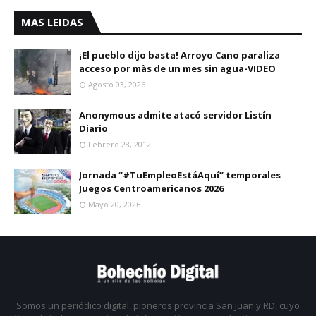
MAS LEIDAS
¡El pueblo dijo basta! Arroyo Cano paraliza
acceso por màs de un mes sin agua-VIDEO
Agosto 03, 2026
Anonymous admite atacó servidor Listín
Diario
Febrero 28, 2012
Jornada “#TuEmpleoEstáAquí” temporales
Juegos Centroamericanos 2026
Mayo 20, 2026
Somos un periódico digital, pioneros provincia San Juan y RD, cuyo