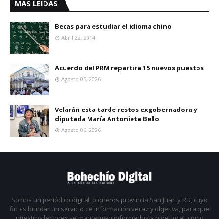
MAS LEIDAS
Becas para estudiar el idioma chino
Abril 22, 2014
Acuerdo del PRM repartirá 15 nuevos puestos
Agosto 05, 2026
Velarán esta tarde restos exgobernadora y
diputada María Antonieta Bello
Agosto 06, 2026
Somos un periódico digital, pioneros provincia San Juan y RD, cuyo
fin es brindar un servicio de información veraz y objetiva, para que
nuestros lectores se mantengan informados a nivel local, como