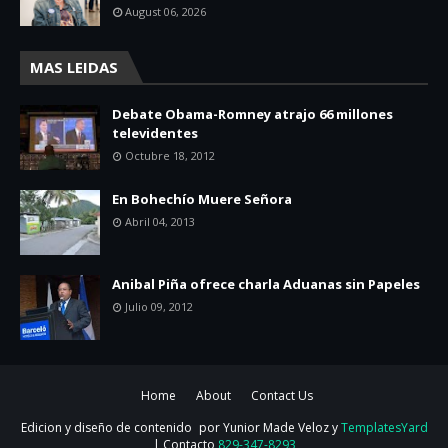
August 06, 2026
MAS LEIDAS
Debate Obama-Romney atrajo 66 millones
televidentes
Octubre 18, 2012
En Bohechío Muere Señora
Abril 04, 2013
Anibal Piña ofrece charla Aduanas sin Papeles
Julio 09, 2012
Home
About
Contact Us
Edicion y diseño de contenido
por Yunior Made Veloz y
TemplatesYard
| Contacto
829-347-8293