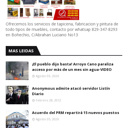
Ofrecemos los servicios de tapiceria, fabricacion y pintura de
todo tipos de muebles, contacto por whatsap 829-347-8293
en Bohechio, C/Abrahan Luciano No13
MAS LEIDAS
¡El pueblo dijo basta! Arroyo Cano paraliza
acceso por màs de un mes sin agua-VIDEO
Agosto 03, 2026
Anonymous admite atacó servidor Listín
Diario
Febrero 28, 2012
Acuerdo del PRM repartirá 15 nuevos puestos
Agosto 05, 2026