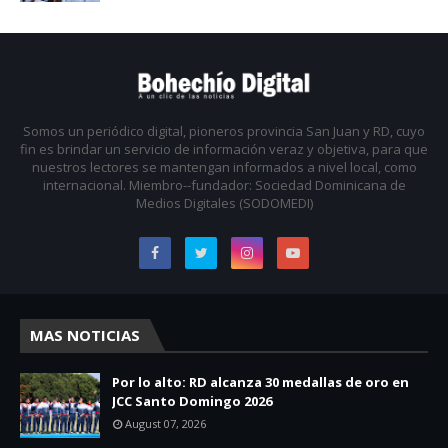
Somos un periódico digital, pioneros provincia San Juan y RD, cuyo
fin es brindar un servicio de información veraz y objetiva, para que
nuestros lectores se mantengan informados a nivel local, como
internacional. Miembro--fundador: Sociedad Dominicana de
Medios Digitales (SODOMEDI)
MAS NOTICIAS
Por lo alto: RD alcanza 30 medallas de oro en
JCC Santo Domingo 2026
August 07, 2026