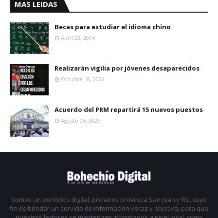
MAS LEIDAS
Becas para estudiar el idioma chino
Abril 22, 2014
Realizarán vigilia por jóvenes desaparecidos
Octubre 18, 2022
Acuerdo del PRM repartirá 15 nuevos puestos
Agosto 05, 2026
Somos un periódico digital, pioneros provincia San Juan y RD, cuyo
fin es brindar un servicio de información veraz y objetiva, para que
nuestros lectores se mantengan informados a nivel local, como