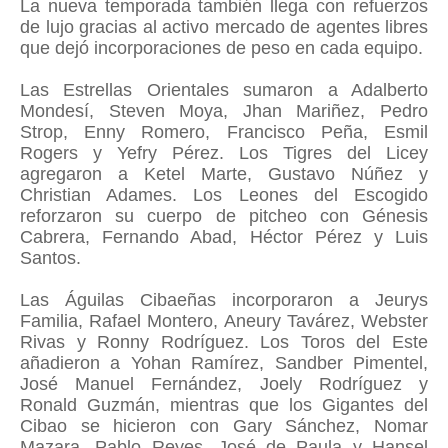
La nueva temporada también llega con refuerzos
de lujo gracias al activo mercado de agentes libres
que dejó incorporaciones de peso en cada equipo.
Las Estrellas Orientales sumaron a Adalberto
Mondesí, Steven Moya, Jhan Mariñez, Pedro
Strop, Enny Romero, Francisco Peña, Esmil
Rogers y Yefry Pérez. Los Tigres del Licey
agregaron a Ketel Marte, Gustavo Núñez y
Christian Adames. Los Leones del Escogido
reforzaron su cuerpo de pitcheo con Génesis
Cabrera, Fernando Abad, Héctor Pérez y Luis
Santos.
Las Águilas Cibaeñas incorporaron a Jeurys
Familia, Rafael Montero, Aneury Tavárez, Webster
Rivas y Ronny Rodríguez. Los Toros del Este
añadieron a Yohan Ramírez, Sandber Pimentel,
José Manuel Fernández, Joely Rodríguez y
Ronald Guzmán, mientras que los Gigantes del
Cibao se hicieron con Gary Sánchez, Nomar
Mazara, Pablo Reyes, José de Paula y Hansel