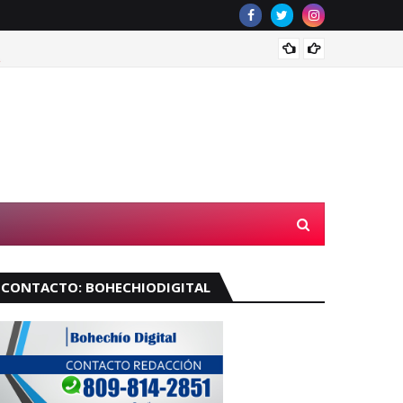
¿Llove
CONTACTO: BOHECHIODIGITAL