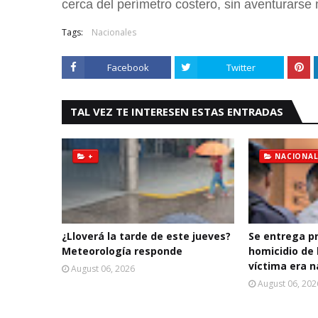
cerca del perímetro costero, sin aventurarse
Tags:
Nacionales
Facebook
Twitter
TAL VEZ TE INTERESEN ESTAS ENTRADAS
+
NACIONAL
¿Lloverá la tarde de este jueves?
Se entrega p
Meteorología responde
homicidio de 
víctima era n
August 06, 2026
August 06, 202