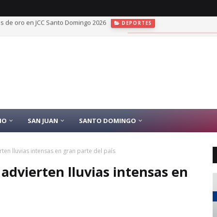
rnadora y diputada María Antonieta Bello
SAN JUAN DE LA MAGUANA
IO
SAN JUAN
SANTO DOMINGO
rten lluvias intensas en gran parte del país
 advierten lluvias intensas en