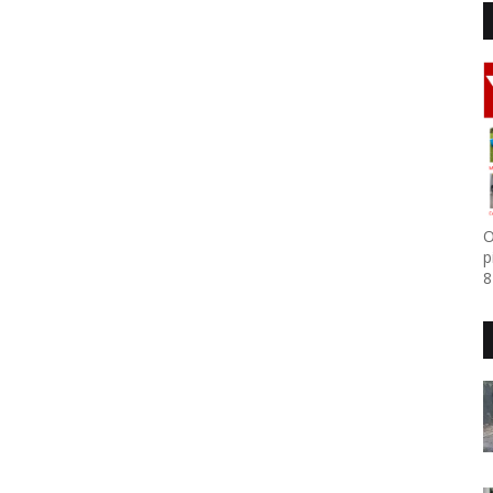
O
p
8