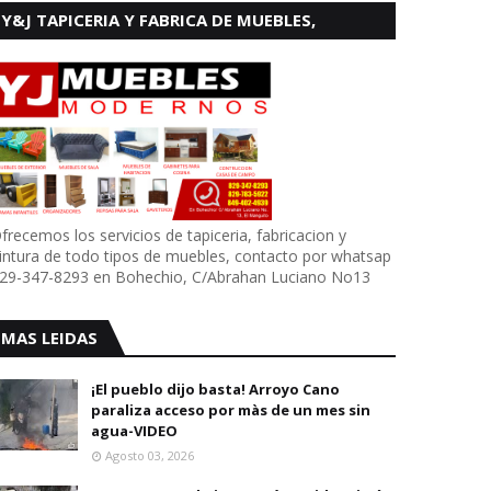
Y&J TAPICERIA Y FABRICA DE MUEBLES,
BOHECHIO
frecemos los servicios de tapiceria, fabricacion y
intura de todo tipos de muebles, contacto por whatsap
29-347-8293 en Bohechio, C/Abrahan Luciano No13
MAS LEIDAS
¡El pueblo dijo basta! Arroyo Cano
paraliza acceso por màs de un mes sin
agua-VIDEO
Agosto 03, 2026