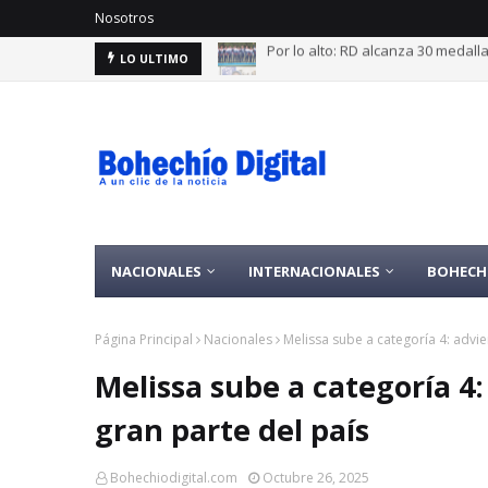
Nosotros
Velarán esta tarde restos exgobe
LO ULTIMO
NACIONALES
INTERNACIONALES
BOHECH
Página Principal
Nacionales
Melissa sube a categoría 4: advie
Melissa sube a categoría 4:
gran parte del país
Bohechiodigital.com
Octubre 26, 2025