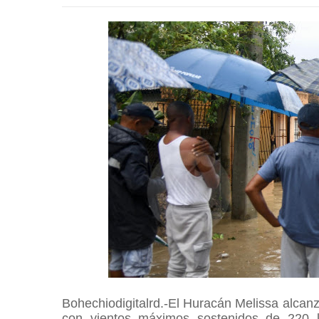
Bohechiodigitalrd.-El Huracán Melissa alcan
con vientos máximos sostenidos de 220 ki