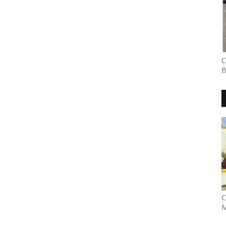
C
B
C
M