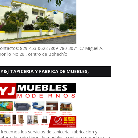
ontactos: 829-453-0622 /809-780-3071 C/ Miguel A.
orillo No.26 , centro de Bohechío
Y&J TAPICERIA Y FABRICA DE MUEBLES,
BOHECHIO
frecemos los servicios de tapiceria, fabricacion y
intura de todo tipos de muebles, contacto por whatsap