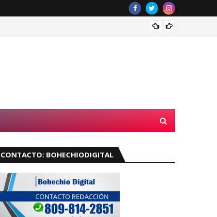
Velará
CONTACTO: BOHECHIODIGITAL