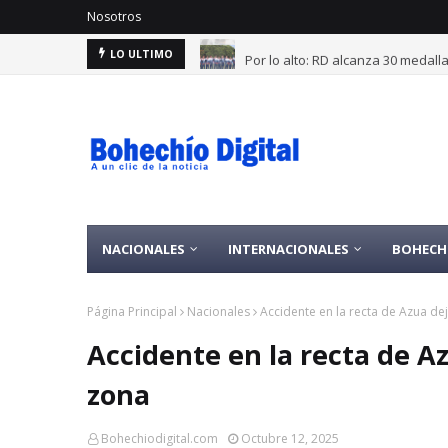
Nosotros
Por lo alto: RD alcanza 30 medal
LO ULTIMO
NACIONALES
INTERNACIONALES
BOHECH
Página Principal
Nacionales
Accidente en la recta de Azua dej
Accidente en la recta de Az
zona
Bohechiodigital.com
Octubre 12, 2025