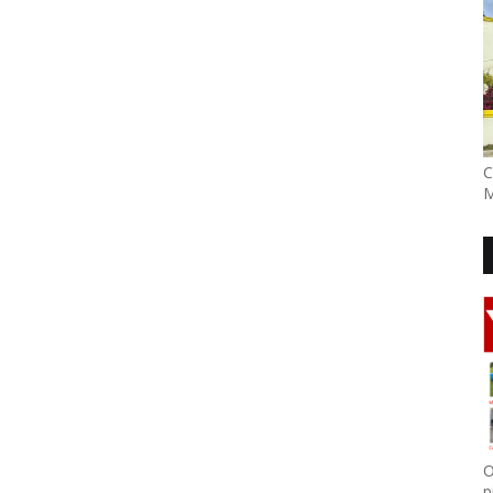
C
M
O
p