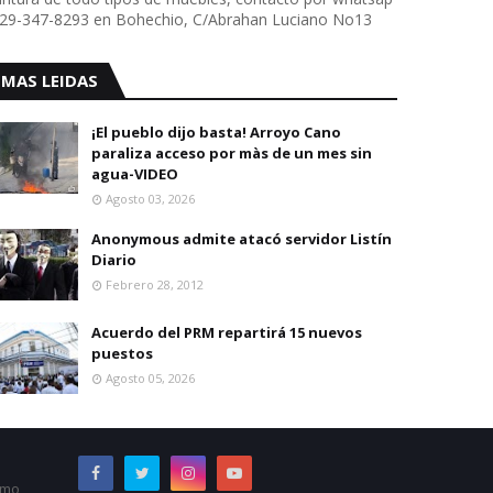
29-347-8293 en Bohechio, C/Abrahan Luciano No13
MAS LEIDAS
¡El pueblo dijo basta! Arroyo Cano
paraliza acceso por màs de un mes sin
agua-VIDEO
Agosto 03, 2026
Anonymous admite atacó servidor Listín
Diario
Febrero 28, 2012
Acuerdo del PRM repartirá 15 nuevos
puestos
Agosto 05, 2026
omo