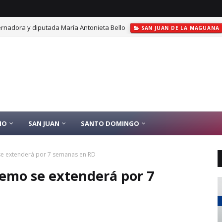
rnadora y diputada María Antonieta Bello
SAN JUAN DE LA MAGUANA
IO
SAN JUAN
SANTO DOMINGO
 se extenderá por 7 semanas en RD
tremo se extenderá por 7