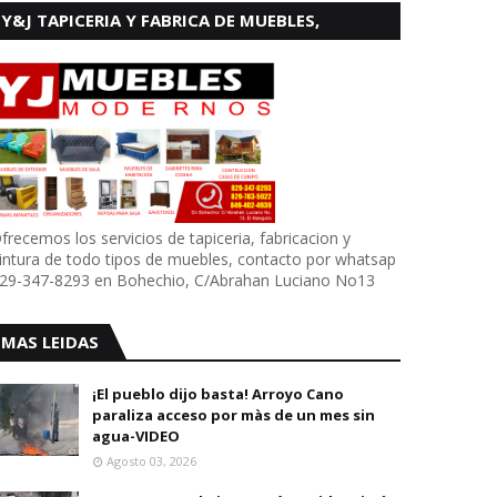
Y&J TAPICERIA Y FABRICA DE MUEBLES,
BOHECHIO
frecemos los servicios de tapiceria, fabricacion y
intura de todo tipos de muebles, contacto por whatsap
29-347-8293 en Bohechio, C/Abrahan Luciano No13
MAS LEIDAS
¡El pueblo dijo basta! Arroyo Cano
paraliza acceso por màs de un mes sin
agua-VIDEO
Agosto 03, 2026