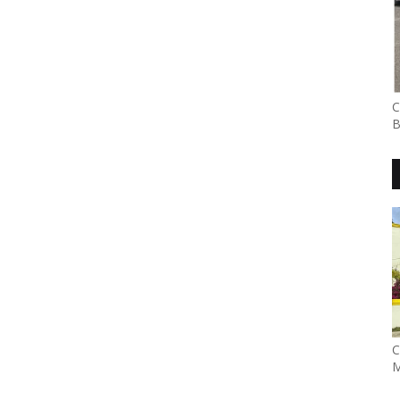
C
B
C
M