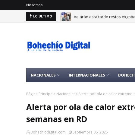
Nosotros
Velarán esta tarde restos exgobe
LO ULTIMO
NACIONALES
INTERNACIONALES
BOHECH
Página Principal
Nacionales
Alerta por ola de calor extremo
Alerta por ola de calor ex
semanas en RD
Bohechiodigital.com
Septiembre 06, 2025