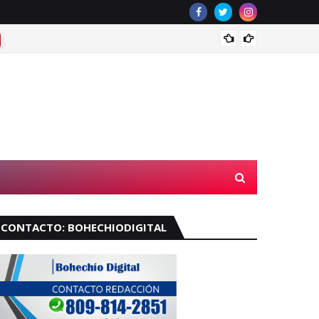
¿Llove
CONTACTO: BOHECHIODIGITAL