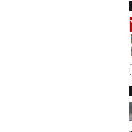
O
p
8