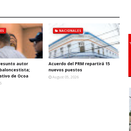
ES
NACIONALES
resunto autor
Acuerdo del PRM repartirá 15
baloncestista;
nuevos puestos
ativo de Ocoa
August 05, 2026
6