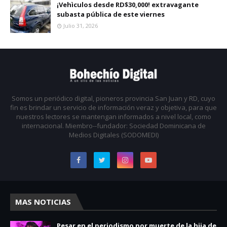
¡Vehìculos desde RD$30,000! extravagante
subasta pública de este viernes
Julio 31, 2026
Somos un periódico digital, pioneros provincia San Juan y RD, cuyo
fin es brindar un servicio de información veraz y objetiva, para que
nuestros lectores se mantengan informados a nivel local, como
internacional. Miembro--fundador: Sociedad Dominicana de
Medios Digitales (SODOMEDI)
MAS NOTICIAS
Pesar en el periodismo por muerte de la hija de