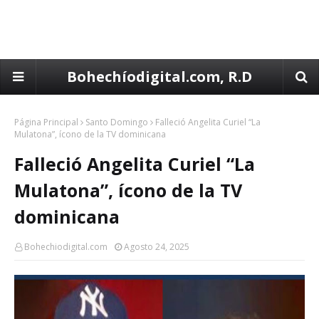
Bohechíodigital.com, R.D
Página Principal
Santo Domingo
Falleció Angelita Curiel “La
Mulatona”, ícono de la TV dominicana
Falleció Angelita Curiel “La
Mulatona”, ícono de la TV
dominicana
Bohechiodigital.com
Agosto 24, 2025