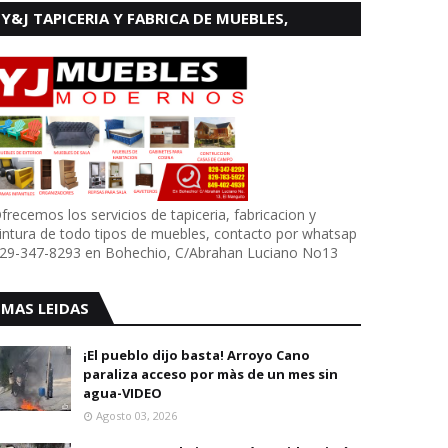
Y&J TAPICERIA Y FABRICA DE MUEBLES,
BOHECHIO
frecemos los servicios de tapiceria, fabricacion y
intura de todo tipos de muebles, contacto por whatsap
29-347-8293 en Bohechio, C/Abrahan Luciano No13
MAS LEIDAS
¡El pueblo dijo basta! Arroyo Cano
paraliza acceso por màs de un mes sin
agua-VIDEO
Agosto 03, 2026