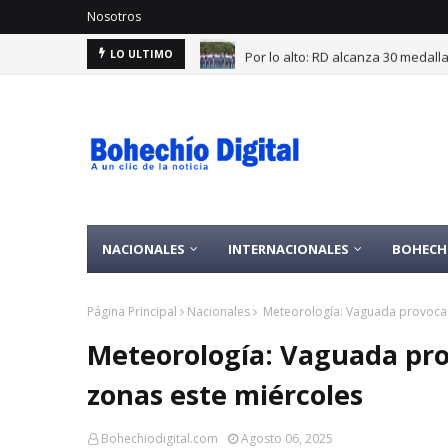
Nosotros
Por lo alto: RD alcanza 30 medal
LO ULTIMO
NACIONALES
INTERNACIONALES
BOHECH
Página Principal
Nacionales
Meteorología: Vaguada provocar
Meteorología: Vaguada pr
zonas este miércoles
Bohechiodigital.com
Agosto 06, 2025