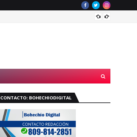
Velará
CONTACTO: BOHECHIODIGITAL