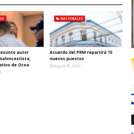
ES
NACIONALES
resunto autor
Acuerdo del PRM repartirá 15
baloncestista;
nuevos puestos
ativo de Ocoa
August 05, 2026
6