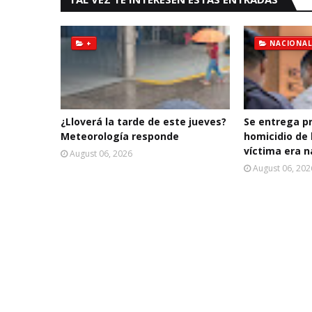
+
NACIONAL
¿Lloverá la tarde de este jueves?
Se entrega p
Meteorología responde
homicidio de 
víctima era n
August 06, 2026
August 06, 202