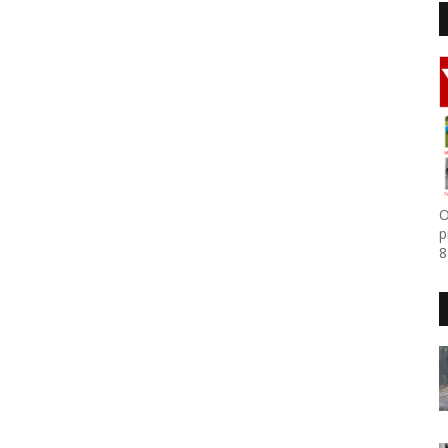
O
p
8