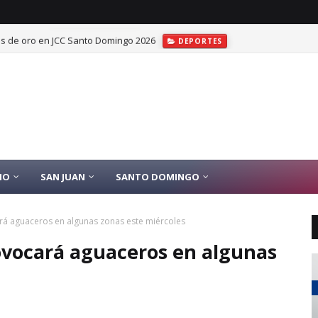
las de oro en JCC Santo Domingo 2026
DEPORTES
IO
SAN JUAN
SANTO DOMINGO
á aguaceros en algunas zonas este miércoles
ovocará aguaceros en algunas