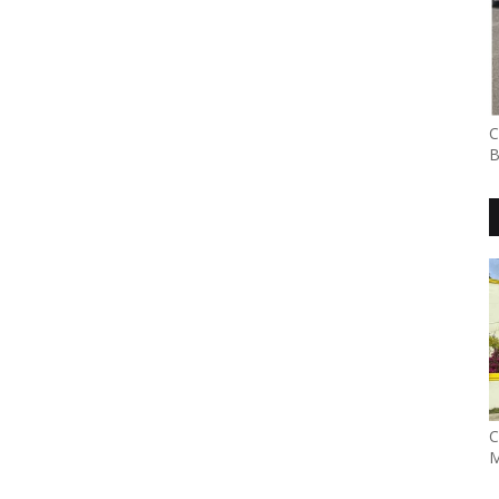
C
B
C
M