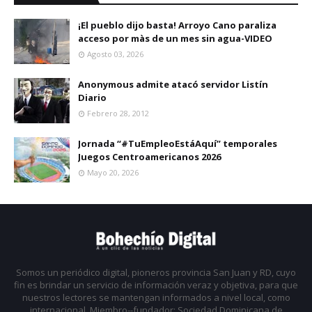
¡El pueblo dijo basta! Arroyo Cano paraliza
acceso por màs de un mes sin agua-VIDEO
Agosto 03, 2026
Anonymous admite atacó servidor Listín
Diario
Febrero 28, 2012
Jornada “#TuEmpleoEstáAquí” temporales
Juegos Centroamericanos 2026
Mayo 20, 2026
Somos un periódico digital, pioneros provincia San Juan y RD, cuyo
fin es brindar un servicio de información veraz y objetiva, para que
nuestros lectores se mantengan informados a nivel local, como
internacional. Miembro--fundador: Sociedad Dominicana de