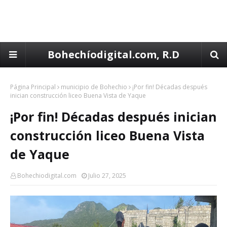
Bohechíodigital.com, R.D
Página Principal
municipio de Bohechio
¡Por fin! Décadas después
inician construcción liceo Buena Vista de Yaque
¡Por fin! Décadas después inician
construcción liceo Buena Vista
de Yaque
Bohechiodigital.com
Julio 27, 2025