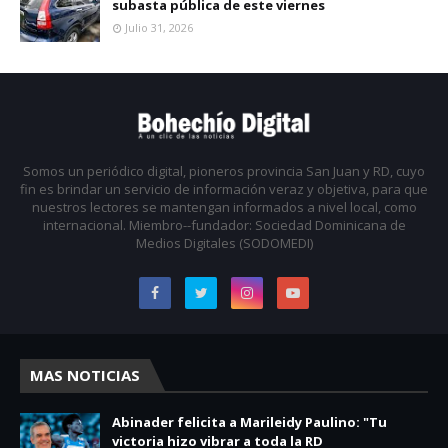
subasta pública de este viernes
Julio 31, 2026
Somos un periódico digital, pioneros provincia San Juan y RD, cuyo
fin es brindar un servicio de información veraz y objetiva, para que
nuestros lectores se mantengan informados a nivel local, como
internacional. Miembro--fundador: Sociedad Dominicana de
Medios Digitales (SODOMEDI)
MAS NOTICIAS
Abinader felicita a Marileidy Paulino: "Tu
victoria hizo vibrar a toda la RD