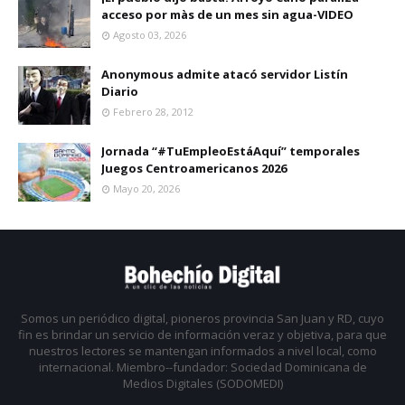
acceso por màs de un mes sin agua-VIDEO
Agosto 03, 2026
Anonymous admite atacó servidor Listín
Diario
Febrero 28, 2012
Jornada “#TuEmpleoEstáAquí” temporales
Juegos Centroamericanos 2026
Mayo 20, 2026
Somos un periódico digital, pioneros provincia San Juan y RD, cuyo
fin es brindar un servicio de información veraz y objetiva, para que
nuestros lectores se mantengan informados a nivel local, como
internacional. Miembro--fundador: Sociedad Dominicana de
Medios Digitales (SODOMEDI)