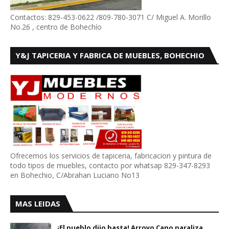
Contactos: 829-453-0622 /809-780-3071 C/ Miguel A. Morillo
No.26 , centro de Bohechío
Y&J TAPICERIA Y FABRICA DE MUEBLES, BOHECHIO
Ofrecemos los servicios de tapiceria, fabricacion y pintura de
todo tipos de muebles, contacto por whatsap 829-347-8293
en Bohechio, C/Abrahan Luciano No13
MAS LEIDAS
¡El pueblo dijo basta! Arroyo Cano paraliza