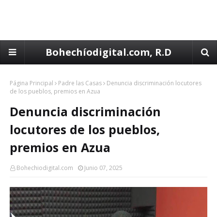
Bohechíodigital.com, R.D
Página Principal
Padre las Casas
Denuncia discriminación locutores
de los pueblos, premios en Azua
Denuncia discriminación
locutores de los pueblos,
premios en Azua
Bohechiodigital.com
Junio 07, 2025