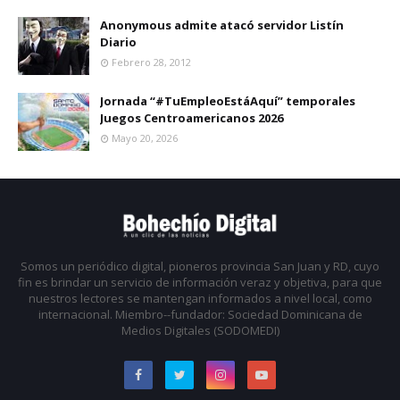
Anonymous admite atacó servidor Listín
Diario
Febrero 28, 2012
Jornada “#TuEmpleoEstáAquí” temporales
Juegos Centroamericanos 2026
Mayo 20, 2026
Somos un periódico digital, pioneros provincia San Juan y RD, cuyo
fin es brindar un servicio de información veraz y objetiva, para que
nuestros lectores se mantengan informados a nivel local, como
internacional. Miembro--fundador: Sociedad Dominicana de
Medios Digitales (SODOMEDI)