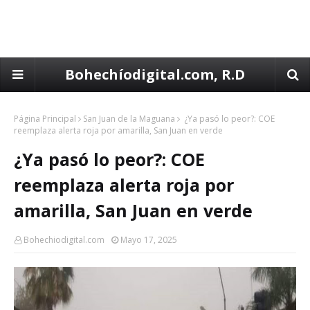
Bohechíodigital.com, R.D
Página Principal
San Juan de la Maguana
¿Ya pasó lo peor?: COE
reemplaza alerta roja por amarilla, San Juan en verde
¿Ya pasó lo peor?: COE
reemplaza alerta roja por
amarilla, San Juan en verde
Bohechiodigital.com
Mayo 17, 2025