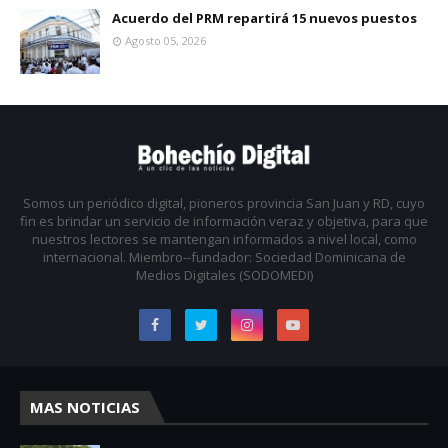
Acuerdo del PRM repartirá 15 nuevos puestos
Agosto 05, 2026
Somos un periódico digital, pioneros provincia San Juan y RD, cuyo
fin es brindar un servicio de información veraz y objetiva, para que
nuestros lectores se mantengan informados a nivel local, como
internacional. Miembro--fundador: Sociedad Dominicana de
Medios Digitales (SODOMEDI)
MAS NOTICIAS