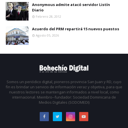
Anonymous admite atacó servidor Listín
Diario
Febrero 28, 2012
Acuerdo del PRM repartirá 15 nuevos puestos
Agosto 05, 2026
Somos un periódico digital, pioneros provincia San Juan y RD, cuyo
fin es brindar un servicio de información veraz y objetiva, para que
nuestros lectores se mantengan informados a nivel local, como
internacional. Miembro--fundador: Sociedad Dominicana de
Medios Digitales (SODOMEDI)