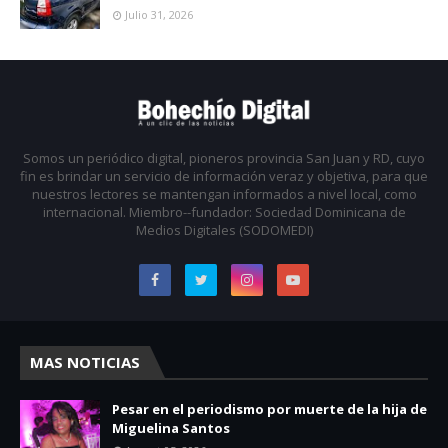
Julio 31, 2026
Somos un periódico digital, pioneros provincia San Juan y RD, cuyo
fin es brindar un servicio de información veraz y objetiva, para que
nuestros lectores se mantengan informados a nivel local, como
internacional. Miembro--fundador: Sociedad Dominicana de
Medios Digitales (SODOMEDI)
MAS NOTICIAS
Pesar en el periodismo por muerte de la hija de
Miguelina Santos