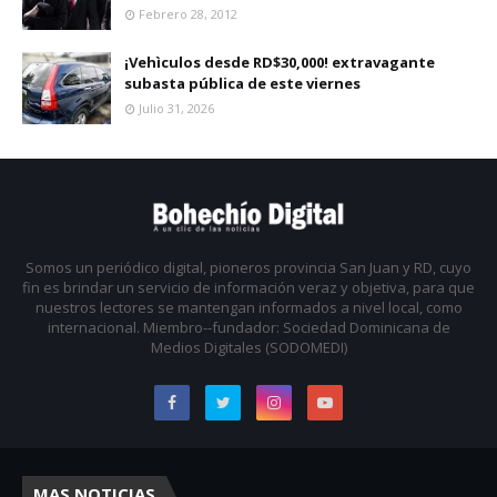
Febrero 28, 2012
¡Vehìculos desde RD$30,000! extravagante
subasta pública de este viernes
Julio 31, 2026
Somos un periódico digital, pioneros provincia San Juan y RD, cuyo
fin es brindar un servicio de información veraz y objetiva, para que
nuestros lectores se mantengan informados a nivel local, como
internacional. Miembro--fundador: Sociedad Dominicana de
Medios Digitales (SODOMEDI)
MAS NOTICIAS