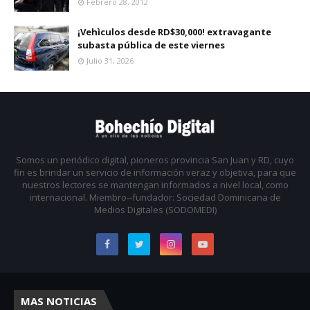
Febrero 28, 2012
¡Vehìculos desde RD$30,000! extravagante
subasta pública de este viernes
Julio 31, 2026
Somos un periódico digital, pioneros provincia San Juan y RD, cuyo
fin es brindar un servicio de información veraz y objetiva, para que
nuestros lectores se mantengan informados a nivel local, como
internacional. Miembro--fundador: Sociedad Dominicana de
Medios Digitales (SODOMEDI)
MAS NOTICIAS