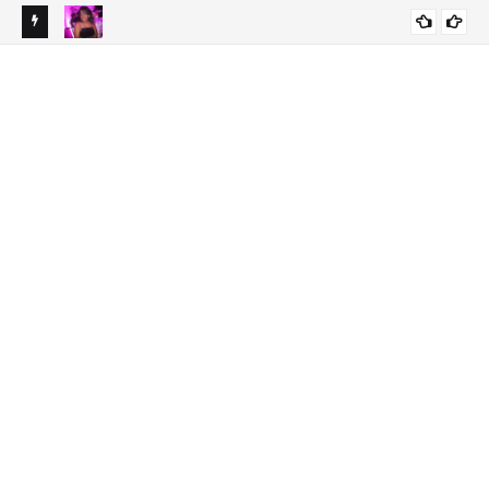
ados
Pesar en el periodismo por muerte de la hija de Miguelina
SANTO DOMINGO
Santos