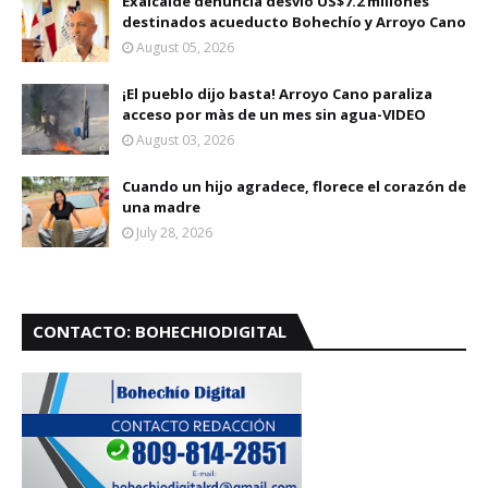
Exalcalde denuncia desvío US$7.2 millones
destinados acueducto Bohechío y Arroyo Cano
August 05, 2026
¡El pueblo dijo basta! Arroyo Cano paraliza
acceso por màs de un mes sin agua-VIDEO
August 03, 2026
Cuando un hijo agradece, florece el corazón de
una madre
July 28, 2026
CONTACTO: BOHECHIODIGITAL