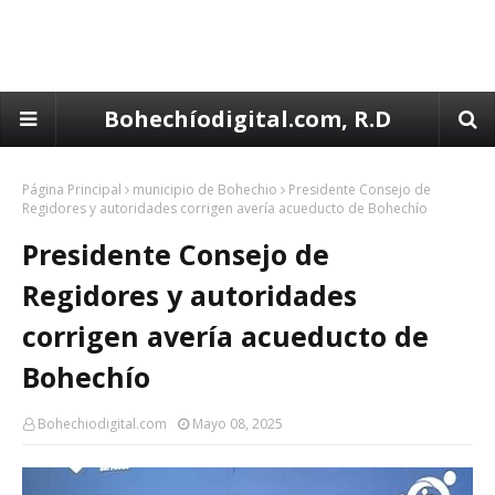
Bohechíodigital.com, R.D
Página Principal
municipio de Bohechio
Presidente Consejo de
Regidores y autoridades corrigen avería acueducto de Bohechío
Presidente Consejo de
Regidores y autoridades
corrigen avería acueducto de
Bohechío
Bohechiodigital.com
Mayo 08, 2025