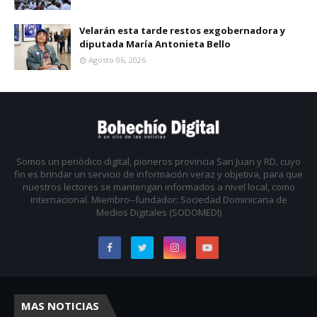
Velarán esta tarde restos exgobernadora y
diputada María Antonieta Bello
Agosto 06, 2026
Somos un periódico digital, pioneros provincia San Juan y RD, cuyo
fin es brindar un servicio de información veraz y objetiva, para que
nuestros lectores se mantengan informados a nivel local, como
internacional. Miembro--fundador: Sociedad Dominicana de
Medios Digitales (SODOMEDI)
MAS NOTICIAS