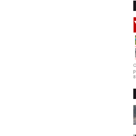
O
p
8