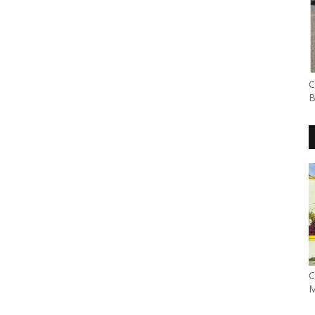
C
B
C
M