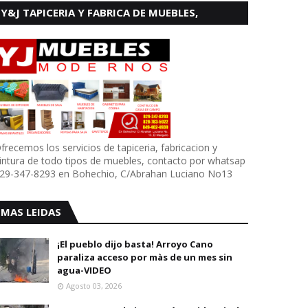
Y&J TAPICERIA Y FABRICA DE MUEBLES,
BOHECHIO
frecemos los servicios de tapiceria, fabricacion y
intura de todo tipos de muebles, contacto por whatsap
29-347-8293 en Bohechio, C/Abrahan Luciano No13
MAS LEIDAS
¡El pueblo dijo basta! Arroyo Cano
paraliza acceso por màs de un mes sin
agua-VIDEO
Agosto 03, 2026