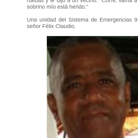
ruedas y le dijo a un vecino: “Corre, llama a
sobrino mío está herido.”
Una unidad del Sistema de Emergencias 9-1-1
señor Félix Claudio.