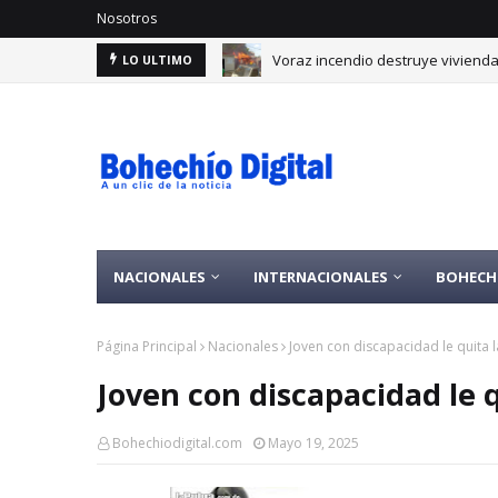
Nosotros
Voraz incendio destruye viviend
LO ULTIMO
NACIONALES
INTERNACIONALES
BOHECH
Página Principal
Nacionales
Joven con discapacidad le quita 
Joven con discapacidad le q
Bohechiodigital.com
Mayo 19, 2025