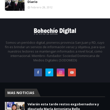
Diario
Febrero 28, 2012
Somos un periódico digital, pioneros provincia San Juan y RD, cuyo
fin es brindar un servicio de información veraz y objetiva, para que
nuestros lectores se mantengan informados a nivel local, como
internacional. Miembro--fundador: Sociedad Dominicana de
Medios Digitales (SODOMEDI)
MAS NOTICIAS
Velarán esta tarde restos exgobernadora y
diputada María Antonieta Bello