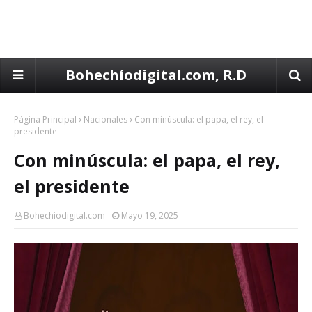
Bohechíodigital.com, R.D
Página Principal
Nacionales
Con minúscula: el papa, el rey, el
presidente
Con minúscula: el papa, el rey,
el presidente
Bohechiodigital.com
Mayo 19, 2025