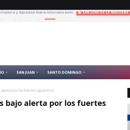
? Meteorología responde
+
IO
SAN JUAN
SANTO DOMINGO
alerta por los fuertes aguaceros
 bajo alerta por los fuertes