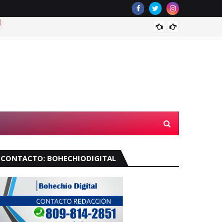
Muere 
CONTACTO: BOHECHIODIGITAL