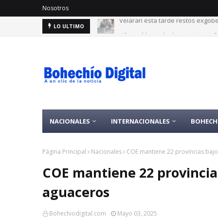
Nosotros
¿Lloverá la tarde de este jueves
LO ULTIMO
NACIONALES
INTERNACIONALES
BOHECH
Página Principal
Nacionales
COE mantiene 22 provincias bajo 
COE mantiene 22 provincias
aguaceros
Bohechiodigital.com
Mayo 03, 2025