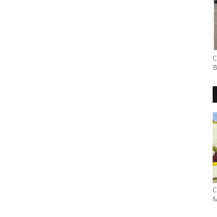
C
B
C
M