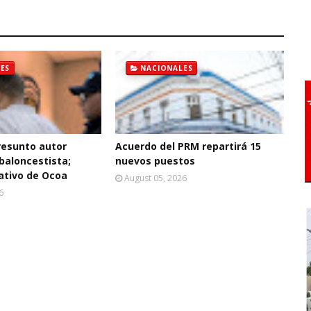
ES
NACIONALES
resunto autor
Acuerdo del PRM repartirá 15
baloncestista;
nuevos puestos
ativo de Ocoa
August 05, 2026
6