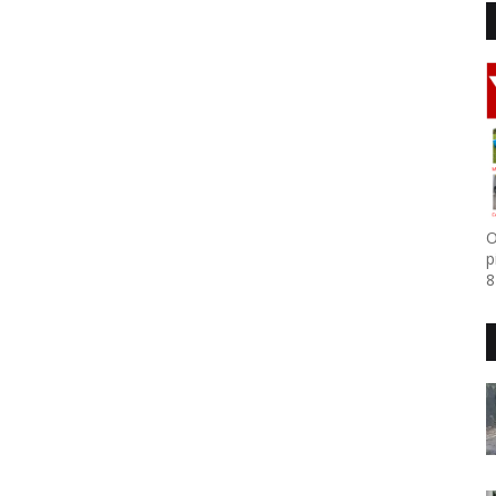
O
p
8