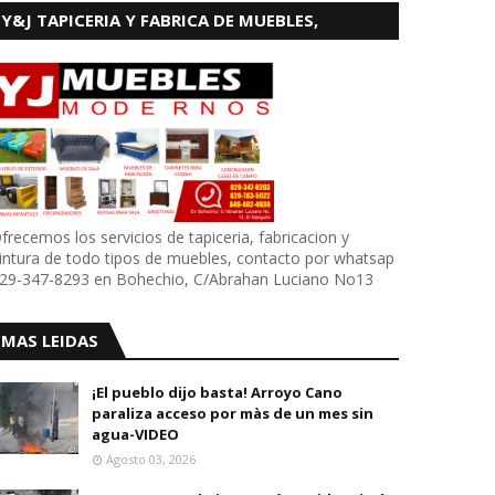
Y&J TAPICERIA Y FABRICA DE MUEBLES,
BOHECHIO
frecemos los servicios de tapiceria, fabricacion y
intura de todo tipos de muebles, contacto por whatsap
29-347-8293 en Bohechio, C/Abrahan Luciano No13
MAS LEIDAS
¡El pueblo dijo basta! Arroyo Cano
paraliza acceso por màs de un mes sin
agua-VIDEO
Agosto 03, 2026