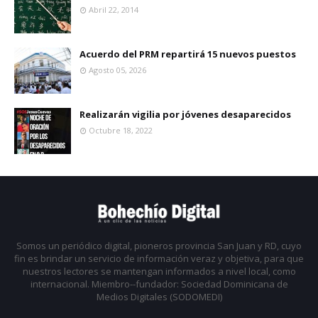
Abril 22, 2014
Acuerdo del PRM repartirá 15 nuevos puestos
Agosto 05, 2026
Realizarán vigilia por jóvenes desaparecidos
Octubre 18, 2022
Somos un periódico digital, pioneros provincia San Juan y RD, cuyo
fin es brindar un servicio de información veraz y objetiva, para que
nuestros lectores se mantengan informados a nivel local, como
internacional. Miembro--fundador: Sociedad Dominicana de
Medios Digitales (SODOMEDI)