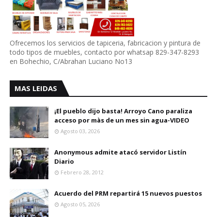
Ofrecemos los servicios de tapiceria, fabricacion y pintura de
todo tipos de muebles, contacto por whatsap 829-347-8293
en Bohechio, C/Abrahan Luciano No13
MAS LEIDAS
¡El pueblo dijo basta! Arroyo Cano paraliza
acceso por màs de un mes sin agua-VIDEO
Agosto 03, 2026
Anonymous admite atacó servidor Listín
Diario
Febrero 28, 2012
Acuerdo del PRM repartirá 15 nuevos puestos
Agosto 05, 2026