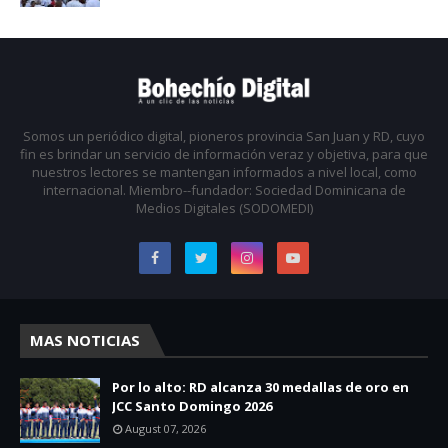
Somos un periódico digital, pioneros provincia San Juan y RD, cuyo
fin es brindar un servicio de información veraz y objetiva, para que
nuestros lectores se mantengan informados a nivel local, como
internacional. Miembro--fundador: Sociedad Dominicana de
Medios Digitales (SODOMEDI)
MAS NOTICIAS
Por lo alto: RD alcanza 30 medallas de oro en
JCC Santo Domingo 2026
August 07, 2026