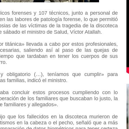
cos forenses y 107 técnicos, junto a personal de
 en las labores de patología forense, lo que permitió
opsias de las víctimas de la tragedia de la discoteca
 sábado el ministro de Salud, Víctor Atallah.
r titánica» llevada a cabo por estos profesionales,
cesarias, saliendo así al paso de las quejas de
l tiempo que tardaban en tener los cuerpos de sus
rro.
y obligatorio (…), teníamos que cumplir» para
s familias, indicó el ministro.
aba concluir estos procesos cumpliendo con lo
eración de los familiares que buscaban lo justo, la
e familiares y allegados».
ijo que los fallecidos en la discoteca murieron de
tismos en la cabeza o el pecho, señaló que a más
mparación de datos biométricos para tener certeza