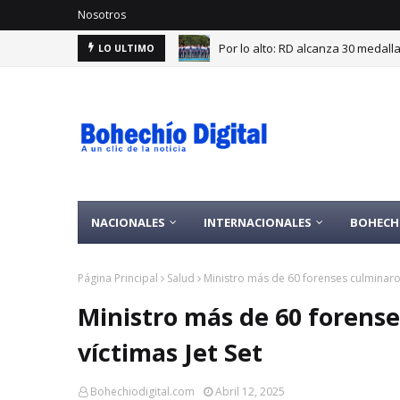
Nosotros
Por lo alto: RD alcanza 30 medal
Velarán esta tarde restos exgobe
LO ULTIMO
NACIONALES
INTERNACIONALES
BOHECH
Página Principal
Salud
Ministro más de 60 forenses culminaron
Ministro más de 60 forense
víctimas Jet Set
Bohechiodigital.com
Abril 12, 2025