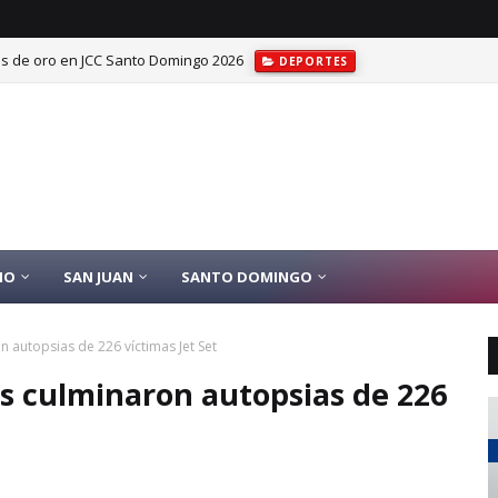
las de oro en JCC Santo Domingo 2026
DEPORTES
rnadora y diputada María Antonieta Bello
SAN JUAN DE LA MAGUANA
IO
SAN JUAN
SANTO DOMINGO
 autopsias de 226 víctimas Jet Set
s culminaron autopsias de 226