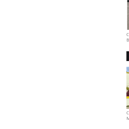
C
B
C
M