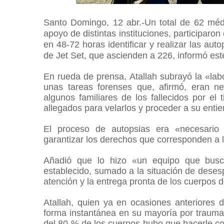
Santo Domingo, 12 abr.-Un total de 62 médi
apoyo de distintas instituciones, participaron
en 48-72 horas identificar y realizar las aut
de
Jet Set,
que ascienden a 226, informó este
En rueda de prensa, Atallah subrayó la «labo
unas tareas forenses que, afirmó, eran ne
algunos familiares de los fallecidos por e
allegados para velarlos y proceder a su entie
El proceso de autopsias era «necesario 
garantizar los derechos que corresponden a la
Añadió que lo hizo «un equipo que busc
establecido, sumado a la situación de desesp
atención y la entrega pronta de los cuerpos d
Atallah, quien ya en ocasiones anteriores d
forma instantánea en su mayoría por trauma
del 80 % de los cuerpos hubo que hacerle co