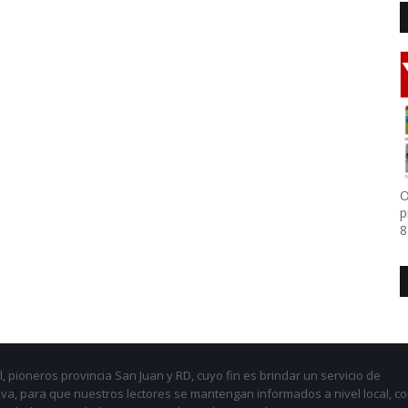
O
p
8
, pioneros provincia San Juan y RD, cuyo fin es brindar un servicio de
iva, para que nuestros lectores se mantengan informados a nivel local, c