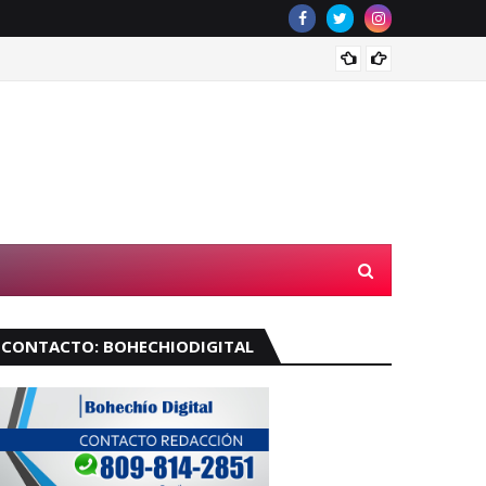
¿Llove
CONTACTO: BOHECHIODIGITAL