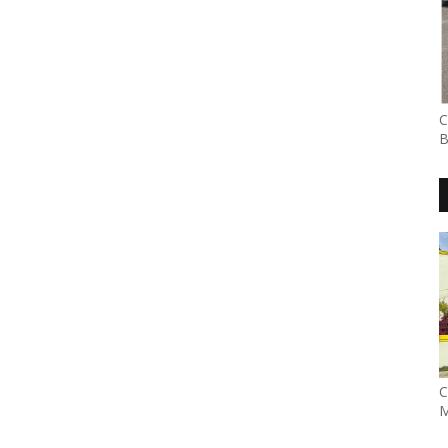
C
B
C
M