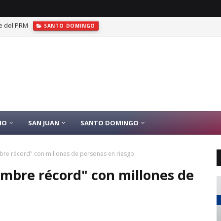
las de oro en JCC Santo Domingo 2026
DEPORTES
IO
SAN JUAN
SANTO DOMINGO
mbre récord" con millones de personas en riesgo
ambre récord" con millones de