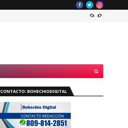
Velará
CONTACTO: BOHECHIODIGITAL