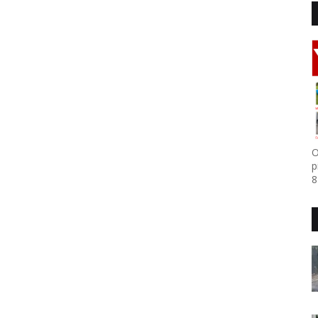
O
p
8