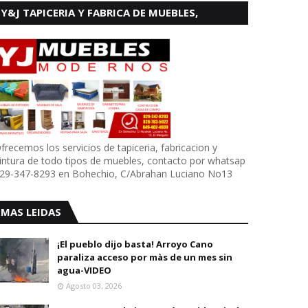
Y&J TAPICERIA Y FABRICA DE MUEBLES,
BOHECHIO
frecemos los servicios de tapiceria, fabricacion y
intura de todo tipos de muebles, contacto por whatsap
29-347-8293 en Bohechio, C/Abrahan Luciano No13
MAS LEIDAS
¡El pueblo dijo basta! Arroyo Cano
paraliza acceso por màs de un mes sin
agua-VIDEO
Agosto 03, 2026