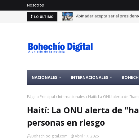
Nosotros
Por lo alto: RD alcanza 30 medal
LO ULTIMO
NACIONALES
INTERNACIONALES
BOHECH
Página Principal
Internacionales
Haití: La ONU alerta de "ha
Haití: La ONU alerta de "h
personas en riesgo
Bohechiodigital.com
Abril 17, 2025