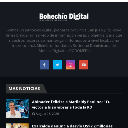
Somos un periódico digital, pioneros provincia San Juan y RD, cuyo
fin es brindar un servicio de información veraz y objetiva, para que
nuestros lectores se mantengan informados a nivel local, como
internacional. Miembro--fundador: Sociedad Dominicana de
Medios Digitales (SODOMEDI)
MAS NOTICIAS
Abinader felicita a Marileidy Paulino: "Tu
victoria hizo vibrar a toda la RD
August 05, 2026
Exalcalde denuncia desvío US$7.2 millones