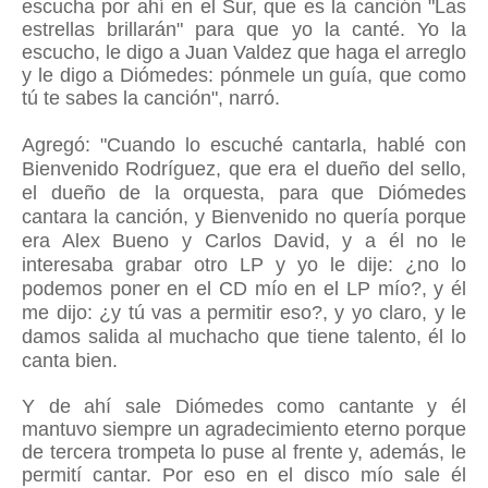
escucha por ahí en el Sur, que es la canción "Las
estrellas brillarán" para que yo la canté. Yo la
escucho, le digo a Juan Valdez que haga el arreglo
y le digo a Diómedes: pónmele un guía, que como
tú te sabes la canción", narró.
Agregó: "Cuando lo escuché cantarla, hablé con
Bienvenido Rodríguez, que era el dueño del sello,
el dueño de la orquesta, para que Diómedes
cantara la canción, y Bienvenido no quería porque
era Alex Bueno y Carlos David, y a él no le
interesaba grabar otro LP y yo le dije:
¿no lo
podemos poner en el CD mío en el LP mío?, y él
me dijo: ¿y tú vas a permitir eso?, y yo claro, y le
damos salida al muchacho que tiene talento, él lo
canta bien.
Y de ahí sale Diómedes como cantante y él
mantuvo siempre un agradecimiento eterno porque
de tercera trompeta lo puse al frente y, además, le
permití cantar. Por eso en el disco mío sale él