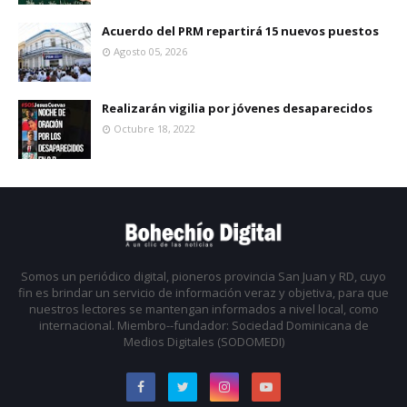
Acuerdo del PRM repartirá 15 nuevos puestos
Agosto 05, 2026
Realizarán vigilia por jóvenes desaparecidos
Octubre 18, 2022
Somos un periódico digital, pioneros provincia San Juan y RD, cuyo
fin es brindar un servicio de información veraz y objetiva, para que
nuestros lectores se mantengan informados a nivel local, como
internacional. Miembro--fundador: Sociedad Dominicana de
Medios Digitales (SODOMEDI)