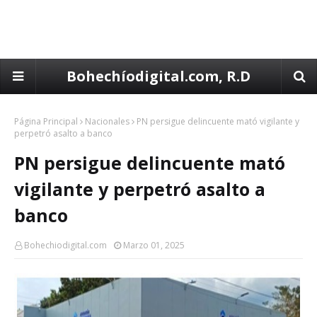
Bohechíodigital.com, R.D
Página Principal
Nacionales
PN persigue delincuente mató vigilante y
perpetró asalto a banco
PN persigue delincuente mató
vigilante y perpetró asalto a
banco
Bohechiodigital.com
Marzo 01, 2025