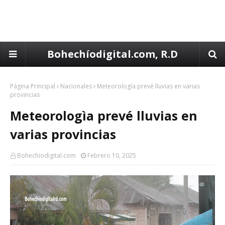
Bohechíodigital.com, R.D
Página Principal
Nacionales
Meteorologìa prevé lluvias en varias
provincias
Meteorologìa prevé lluvias en
varias provincias
Bohechiodigital.com
Febrero 10, 2025