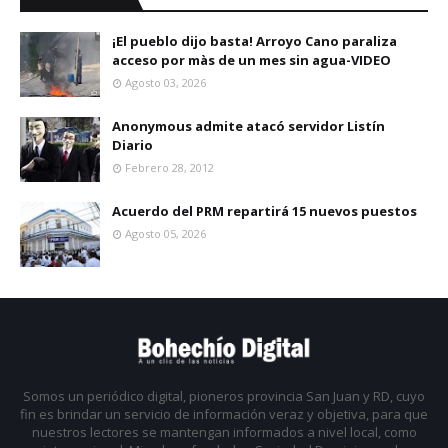
¡El pueblo dijo basta! Arroyo Cano paraliza
acceso por màs de un mes sin agua-VIDEO
Agosto 03, 2026
Anonymous admite atacó servidor Listín
Diario
Febrero 28, 2012
Acuerdo del PRM repartirá 15 nuevos puestos
Agosto 05, 2026
Somos un periódico digital, pioneros provincia San Juan y RD, cuyo
fin es brindar un servicio de información veraz y objetiva, para que
nuestros lectores se mantengan informados a nivel local, como