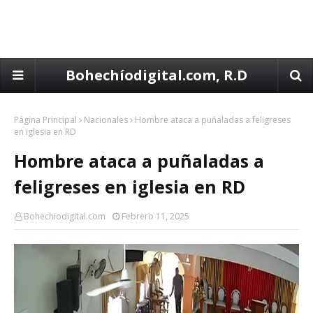
Bohechíodigital.com, R.D
Página Principal
Nacionales
Hombre ataca a puñaladas a feligreses
en iglesia en RD
Hombre ataca a puñaladas a
feligreses en iglesia en RD
Bohechiodigital.com
Febrero 11, 2025