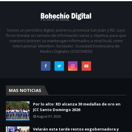
Somos un periódico digital, pioneros provincia San Juan y RD, cuyo
fin es brindar un servicio de información veraz y objetiva, para que
nuestros lectores se mantengan informados a nivel local, como
internacional. Miembro--fundador: Sociedad Dominicana de
Medios Digitales (SODOMEDI)
MAS NOTICIAS
Por lo alto: RD alcanza 30 medallas de oro en
JCC Santo Domingo 2026
August 07, 2026
Velarán esta tarde restos exgobernadora y