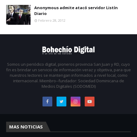
Anonymous admite atacó servidor Listín
Diario
Febrero 28, 2012
Somos un periódico digital, pioneros provincia San Juan y RD, cuyo
fin es brindar un servicio de información veraz y objetiva, para que
nuestros lectores se mantengan informados a nivel local, como
internacional. Miembro--fundador: Sociedad Dominicana de
Medios Digitales (SODOMEDI)
MAS NOTICIAS