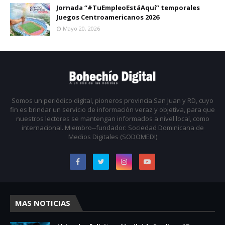
Jornada “#TuEmpleoEstáAquí” temporales
Juegos Centroamericanos 2026
Mayo 20, 2026
Somos un periódico digital, pioneros provincia San Juan y RD, cuyo
fin es brindar un servicio de información veraz y objetiva, para que
nuestros lectores se mantengan informados a nivel local, como
internacional. Miembro--fundador: Sociedad Dominicana de
Medios Digitales (SODOMEDI)
MAS NOTICIAS