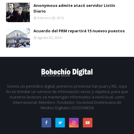
Anonymous admite atacó servidor Listín
Diario
Febrero 28, 2012
Acuerdo del PRM repartirá 15 nuevos puestos
Agosto 05, 2026
Somos un periódico digital, pioneros provincia San Juan y RD, cuyo
fin es brindar un servicio de información veraz y objetiva, para que
nuestros lectores se mantengan informados a nivel local, como
internacional. Miembro--fundador: Sociedad Dominicana de
Medios Digitales (SODOMEDI)