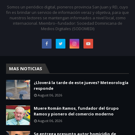
Somos un periódico digital, pioneros provincia San Juan y RD, cuyo
fin es brindar un servicio de información veraz y objetiva, para que
nuestros lectores se mantengan informados a nivel local, como
internacional. Miembro--fundador: Sociedad Dominicana de
Medios Digitales (SODOMEDI)
MAS NOTICIAS
¿Lloverá la tarde de este jueves? Meteorología
responde
August 06, 2026
Muere Román Ramos, fundador del Grupo
Ramos y pionero del comercio moderno
August 06, 2026
Se entrega presunto autor homicidio de