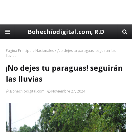
Bohechíodigital.com, R.D
Página Principal
Nacionales
¡No dejes tu paraguas! seguirán las
lluvias
¡No dejes tu paraguas! seguirán
las lluvias
Bohechiodigital.com
Noviembre 27, 2024