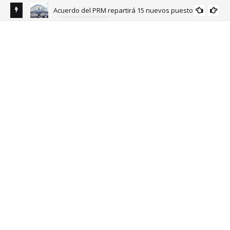
Acuerdo del PRM repartirá 15 nuevos puestos
NACIONALES
guelina
Vor