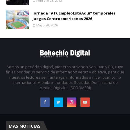
Febrero 28, 2012
Jornada “#TuEmpleoEstáAquí” temporales
Juegos Centroamericanos 2026
Mayo 20, 2026
Somos un periódico digital, pioneros provincia San Juan y RD, cuyo
fin es brindar un servicio de información veraz y objetiva, para que
nuestros lectores se mantengan informados a nivel local, como
internacional. Miembro--fundador: Sociedad Dominicana de
Medios Digitales (SODOMEDI)
MAS NOTICIAS