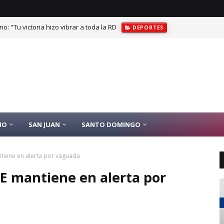
no: "Tu victoria hizo vibrar a toda la RD
DEPORTES
2 millones destinados acueducto Bohechío y Arroyo Cano
MUNICIPIO
IO
SAN JUAN
SANTO DOMINGO
ntiene en alerta por vaguada
OE mantiene en alerta por