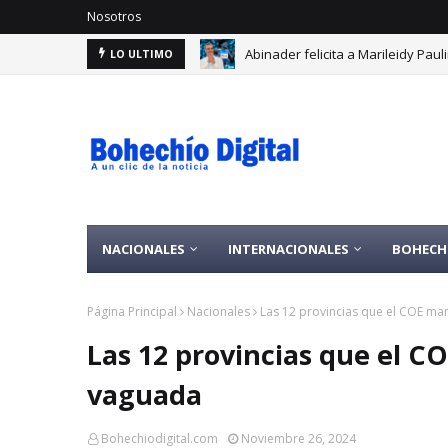
Nosotros
Abinader felicita a Marileidy Pauli
Exalcalde denuncia desvío US$7.
LO ULTIMO
NACIONALES
INTERNACIONALES
BOHECH
Página Principal
Nacionales
Las 12 provincias que el COE ma
Las 12 provincias que el C
vaguada
Bohechiodigital.com
Noviembre 26, 2024