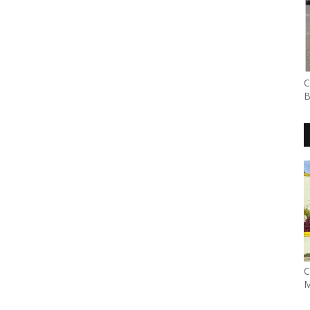
C
B
C
M