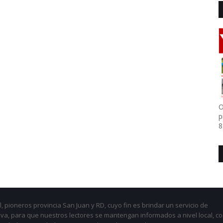
O
p
8
, pioneros provincia San Juan y RD, cuyo fin es brindar un servicio de
iva, para que nuestros lectores se mantengan informados a nivel local, c