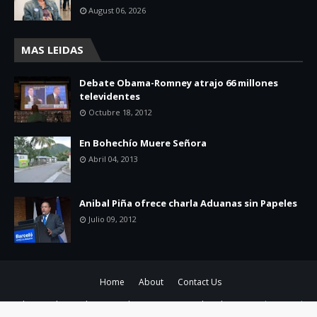
August 06, 2026
MAS LEIDAS
Debate Obama-Romney atrajo 66 millones
televidentes
Octubre 18, 2012
En Bohechío Muere Señora
Abril 04, 2013
Anibal Piña ofrece charla Aduanas sin Papeles
Julio 09, 2012
Home
About
Contact Us
Edicion y diseño de contenido
por Yunior Made Veloz y
TemplatesYard
| Contacto
829-347-8293