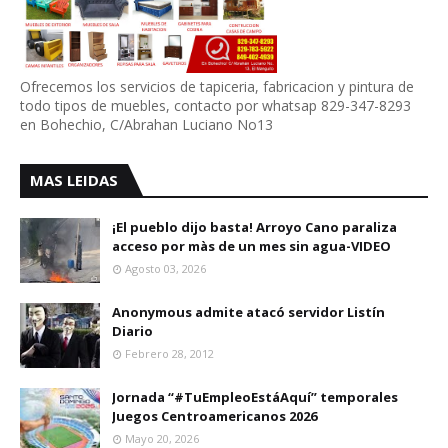
Ofrecemos los servicios de tapiceria, fabricacion y pintura de
todo tipos de muebles, contacto por whatsap 829-347-8293
en Bohechio, C/Abrahan Luciano No13
MAS LEIDAS
¡El pueblo dijo basta! Arroyo Cano paraliza
acceso por màs de un mes sin agua-VIDEO
Agosto 03, 2026
Anonymous admite atacó servidor Listín
Diario
Febrero 28, 2012
Jornada “#TuEmpleoEstáAquí” temporales
Juegos Centroamericanos 2026
Mayo 20, 2026