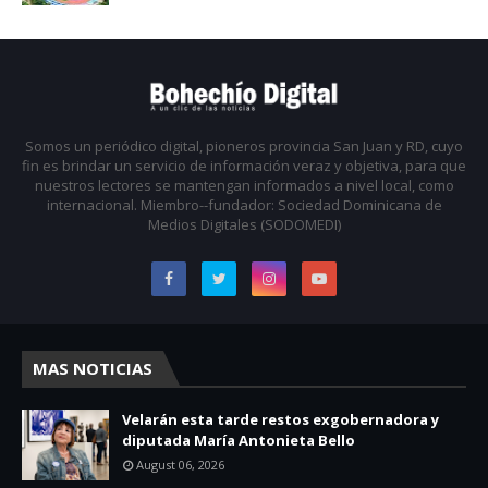
Somos un periódico digital, pioneros provincia San Juan y RD, cuyo
fin es brindar un servicio de información veraz y objetiva, para que
nuestros lectores se mantengan informados a nivel local, como
internacional. Miembro--fundador: Sociedad Dominicana de
Medios Digitales (SODOMEDI)
MAS NOTICIAS
Velarán esta tarde restos exgobernadora y
diputada María Antonieta Bello
August 06, 2026