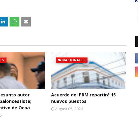
ES
NACIONALES
resunto autor
Acuerdo del PRM repartirá 15
baloncestista;
nuevos puestos
ativo de Ocoa
August 05, 2026
6