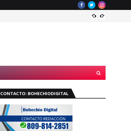
Muere 
CONTACTO: BOHECHIODIGITAL