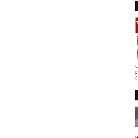
O
p
8