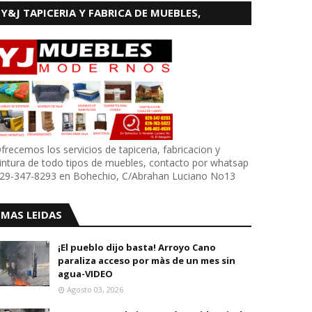
Y&J TAPICERIA Y FABRICA DE MUEBLES,
BOHECHIO
frecemos los servicios de tapiceria, fabricacion y
intura de todo tipos de muebles, contacto por whatsap
29-347-8293 en Bohechio, C/Abrahan Luciano No13
MAS LEIDAS
¡El pueblo dijo basta! Arroyo Cano
paraliza acceso por màs de un mes sin
agua-VIDEO
Agosto 03, 2026