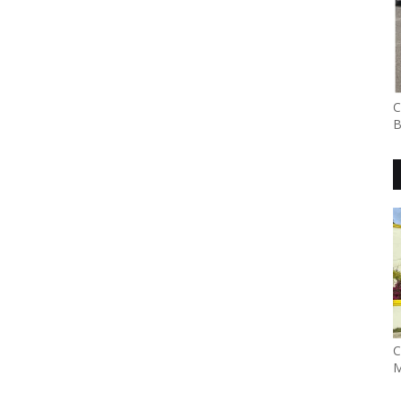
C
B
C
M