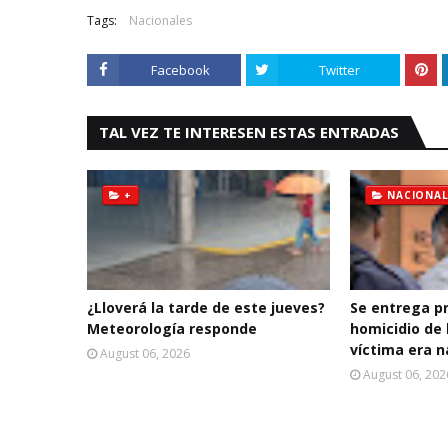
Tags:
Nacionales
Facebook
Twitter
TAL VEZ TE INTERESEN ESTAS ENTRADAS
+
NACIONAL
¿Lloverá la tarde de este jueves?
Se entrega p
Meteorología responde
homicidio de 
víctima era n
August 06, 2026
August 06, 202