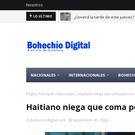
Nosotros
¿Lloverá la tarde de este jueves
LO ULTIMO
NACIONALES
INTERNACIONALES
BOHECH
Página Principal
Nacionales
Haitiano niega que coma perros 
Haitiano niega que coma pe
Bohechiodigital.com
Septiembre 30, 2024