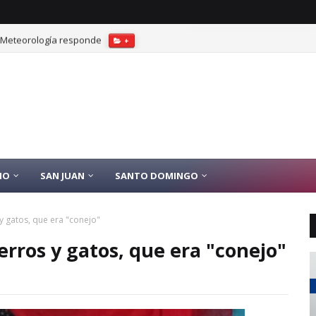
? Meteorología responde
+
IO
SAN JUAN
SANTO DOMINGO
y gatos, que era "conejo"
rros y gatos, que era "conejo"