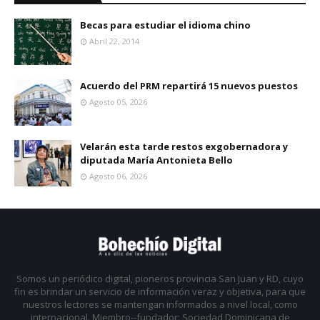
Becas para estudiar el idioma chino
Abril 22, 2014
Acuerdo del PRM repartirá 15 nuevos puestos
Agosto 05, 2026
Velarán esta tarde restos exgobernadora y
diputada María Antonieta Bello
Agosto 06, 2026
Somos un periódico digital, pioneros provincia San Juan y RD, cuyo
fin es brindar un servicio de información veraz y objetiva, para que
nuestros lectores se mantengan informados a nivel local, como
internacional. Miembro--fundador: Sociedad Dominicana de