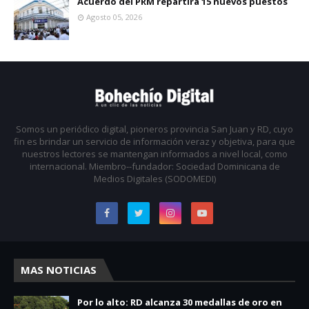
Acuerdo del PRM repartirá 15 nuevos puestos
Agosto 05, 2026
Somos un periódico digital, pioneros provincia San Juan y RD, cuyo
fin es brindar un servicio de información veraz y objetiva, para que
nuestros lectores se mantengan informados a nivel local, como
internacional. Miembro--fundador: Sociedad Dominicana de
Medios Digitales (SODOMEDI)
MAS NOTICIAS
Por lo alto: RD alcanza 30 medallas de oro en