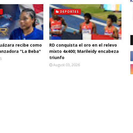
S
DEPORTES
Guázara recibe como
RD conquista el oro en el relevo
lanzadora "La Beba"
mixto 4x400; Marileidy encabeza
triunfo
6
August 03, 2026