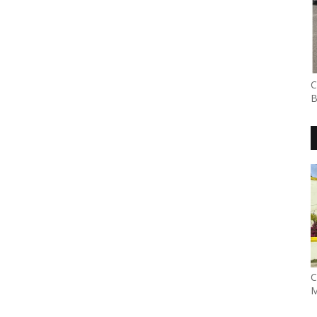
C
B
C
M