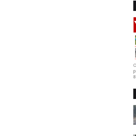
O
p
8