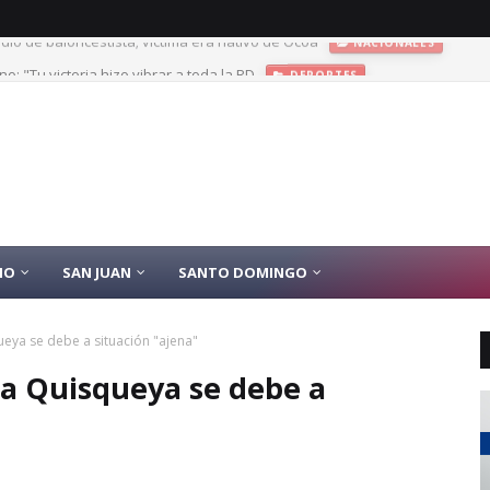
no: "Tu victoria hizo vibrar a toda la RD
DEPORTES
IO
SAN JUAN
SANTO DOMINGO
queya se debe a situación "ajena"
ica Quisqueya se debe a