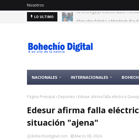
Nosotros
Abinader felicita a Marileidy Pauli
LO ULTIMO
NACIONALES
INTERNACIONALES
BOHECH
Página Principal
Deportes
Edesur afirma falla eléctrica Quis
Edesur afirma falla eléctr
situación "ajena"
Bohechiodigital.com
Marzo 09, 2024