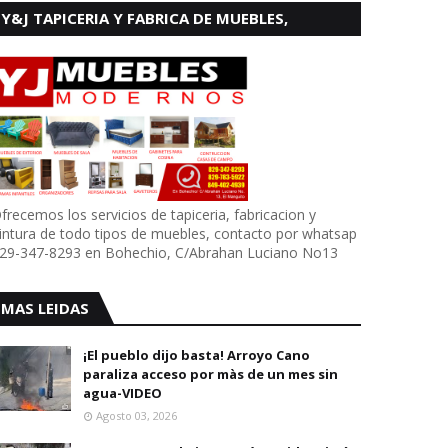
Y&J TAPICERIA Y FABRICA DE MUEBLES,
BOHECHIO
frecemos los servicios de tapiceria, fabricacion y
intura de todo tipos de muebles, contacto por whatsap
29-347-8293 en Bohechio, C/Abrahan Luciano No13
MAS LEIDAS
¡El pueblo dijo basta! Arroyo Cano
paraliza acceso por màs de un mes sin
agua-VIDEO
Agosto 03, 2026