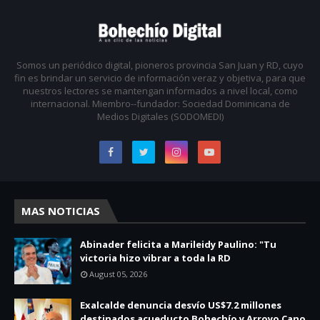
Somos un periódico digital, pioneros provincia San Juan y RD, cuyo
fin es brindar un servicio de información veraz y objetiva, para que
nuestros lectores se mantengan informados a nivel local, como
internacional. Miembro--fundador: Sociedad Dominicana de
Medios Digitales (SODOMEDI)
MAS NOTICIAS
Abinader felicita a Marileidy Paulino: "Tu
victoria hizo vibrar a toda la RD
August 05, 2026
Exalcalde denuncia desvío US$7.2 millones
destinados acueducto Bohechío y Arroyo Cano