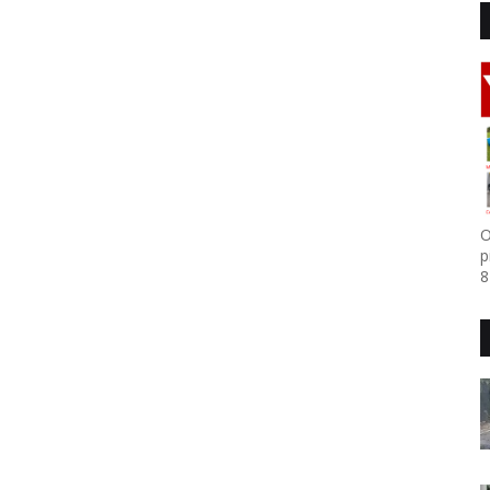
O
p
8