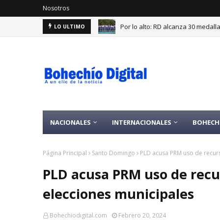
Nosotros
Por lo alto: RD alcanza 30 medal
LO ULTIMO
NACIONALES
INTERNACIONALES
BOHECH
Página Principal
Santo Domingo
PLD acusa PRM uso de recurs
PLD acusa PRM uso de recur
elecciones municipales
Bohechiodigital.com
Febrero 20, 2024