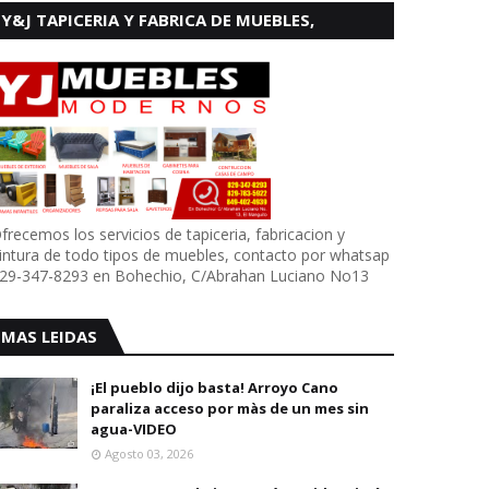
Y&J TAPICERIA Y FABRICA DE MUEBLES,
BOHECHIO
frecemos los servicios de tapiceria, fabricacion y
intura de todo tipos de muebles, contacto por whatsap
29-347-8293 en Bohechio, C/Abrahan Luciano No13
MAS LEIDAS
¡El pueblo dijo basta! Arroyo Cano
paraliza acceso por màs de un mes sin
agua-VIDEO
Agosto 03, 2026