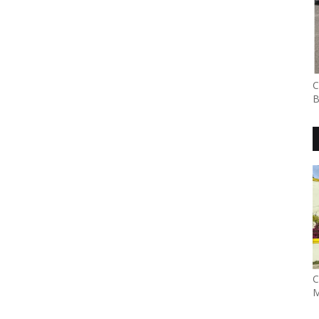
C
B
C
M