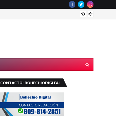
Velará
CONTACTO: BOHECHIODIGITAL