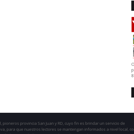
O
p
8
, pioneros provincia San Juan y RD, cuyo fin es brindar un servicio de
iva, para que nuestros lectores se mantengan informados a nivel local, c