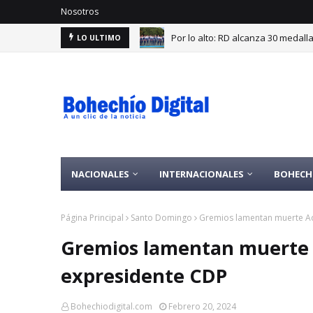
Nosotros
Por lo alto: RD alcanza 30 medal
LO ULTIMO
NACIONALES
INTERNACIONALES
BOHECH
Página Principal
Santo Domingo
Gremios lamentan muerte Ad
Gremios lamentan muerte A
expresidente CDP
Bohechiodigital.com
Febrero 20, 2024