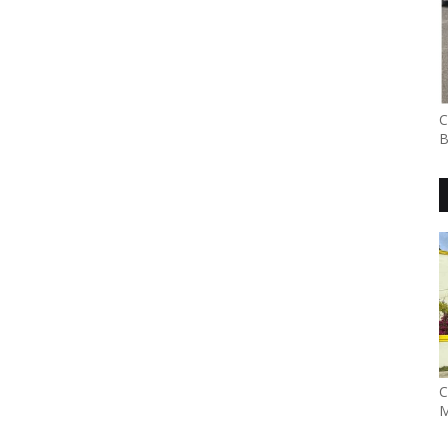
C
B
C
M