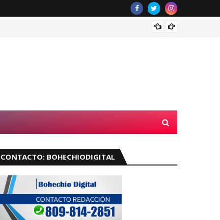
Velará
CONTACTO: BOHECHIODIGITAL