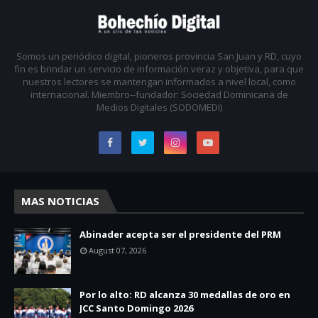
Somos un periódico digital, pioneros provincia San Juan y RD, cuyo
fin es brindar un servicio de información veraz y objetiva, para que
nuestros lectores se mantengan informados a nivel local, como
internacional. Miembro--fundador: Sociedad Dominicana de
Medios Digitales (SODOMEDI)
MAS NOTICIAS
Abinader acepta ser el presidente del PRM
August 07, 2026
Por lo alto: RD alcanza 30 medallas de oro en
JCC Santo Domingo 2026