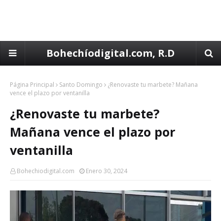
Bohechíodigital.com, R.D
Página Principal
Santo Domingo
¿Renovaste tu marbete? Mañana
vence el plazo por ventanilla
¿Renovaste tu marbete?
Mañana vence el plazo por
ventanilla
Bohechiodigital.com
Enero 30, 2024