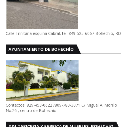
Calle Trinitaria esquina Cabral, tel. 849-525-6067-Bohechio, RD
AYUNTAMIENTO DE BOHECHÍO
Contactos: 829-453-0622 /809-780-3071 C/ Miguel A. Morillo
No.26 , centro de Bohechío
Y&J TAPICERIA Y FABRICA DE MUEBLES, BOHECHIO