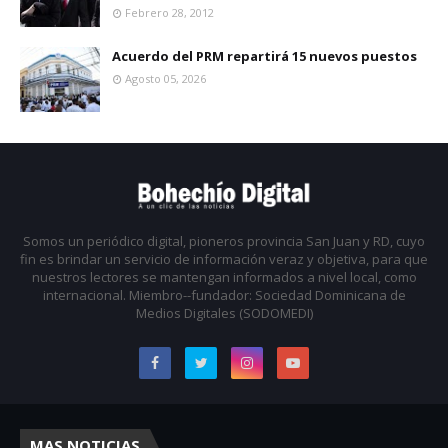
Febrero 28, 2012
Acuerdo del PRM repartirá 15 nuevos puestos
Agosto 05, 2026
Somos un periódico digital, pioneros provincia San Juan y RD, cuyo
fin es brindar un servicio de información veraz y objetiva, para que
nuestros lectores se mantengan informados a nivel local, como
internacional. Miembro--fundador: Sociedad Dominicana de
Medios Digitales (SODOMEDI)
MAS NOTICIAS