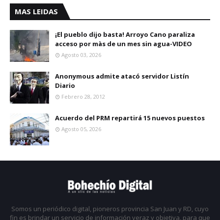
MAS LEIDAS
¡El pueblo dijo basta! Arroyo Cano paraliza
acceso por màs de un mes sin agua-VIDEO
Agosto 03, 2026
Anonymous admite atacó servidor Listín
Diario
Febrero 28, 2012
Acuerdo del PRM repartirá 15 nuevos puestos
Agosto 05, 2026
Somos un periódico digital, pioneros provincia San Juan y RD, cuyo
fin es brindar un servicio de información veraz y objetiva, para que