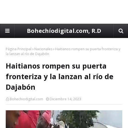
Bohechíodigital.com, R.D
Página Principal
Nacionales
Haitianos rompen su puerta fronteriza y
la lanzan al río de Dajabón
Haitianos rompen su puerta
fronteriza y la lanzan al río de
Dajabón
Bohechiodigital.com
Diciembre 14, 2023