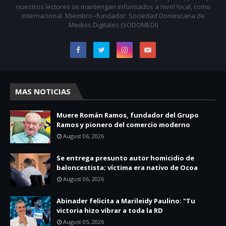
nuestros lectores se mantengan informados a nivel local, como
internacional. Miembro--fundador: Sociedad Dominicana de
Medios Digitales (SODOMEDI)
MAS NOTICIAS
Muere Román Ramos, fundador del Grupo
Ramos y pionero del comercio moderno
August 06, 2026
Se entrega presunto autor homicidio de
baloncestista; víctima era nativo de Ocoa
August 06, 2026
Abinader felicita a Marileidy Paulino: "Tu
victoria hizo vibrar a toda la RD
August 05, 2026