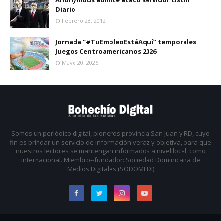
Anonymous admite atacó servidor Listín
Diario
Febrero 28, 2012
Jornada “#TuEmpleoEstáAquí” temporales
Juegos Centroamericanos 2026
Mayo 20, 2026
Somos un periódico digital, pioneros provincia San Juan y RD, cuyo
fin es brindar un servicio de información veraz y objetiva, para que
nuestros lectores se mantengan informados a nivel local, como
internacional. Miembro--fundador: Sociedad Dominicana de
Medios Digitales (SODOMEDI)