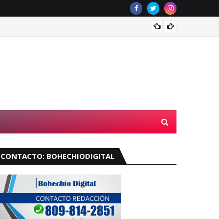
Velará
CONTACTO: BOHECHIODIGITAL