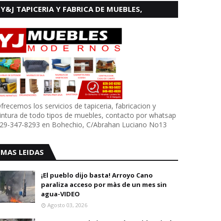
Y&J TAPICERIA Y FABRICA DE MUEBLES,
BOHECHIO
frecemos los servicios de tapiceria, fabricacion y
intura de todo tipos de muebles, contacto por whatsap
29-347-8293 en Bohechio, C/Abrahan Luciano No13
MAS LEIDAS
¡El pueblo dijo basta! Arroyo Cano
paraliza acceso por màs de un mes sin
agua-VIDEO
Agosto 03, 2026