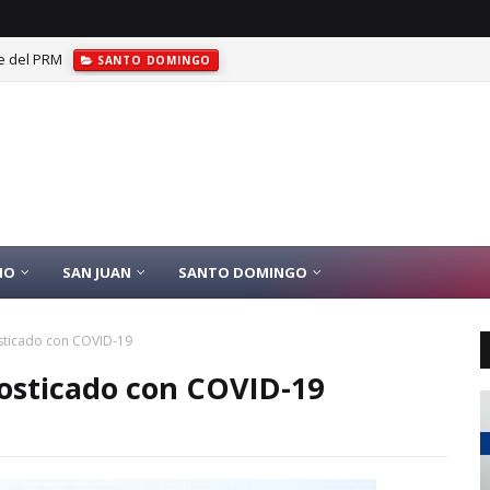
las de oro en JCC Santo Domingo 2026
DEPORTES
IO
SAN JUAN
SANTO DOMINGO
sticado con COVID-19
osticado con COVID-19