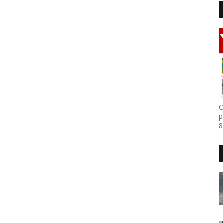
O
p
8