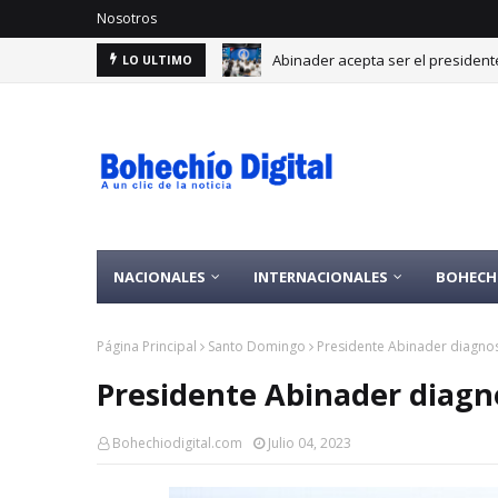
Nosotros
Por lo alto: RD alcanza 30 medal
LO ULTIMO
NACIONALES
INTERNACIONALES
BOHECH
Página Principal
Santo Domingo
Presidente Abinader diagno
Presidente Abinader diagn
Bohechiodigital.com
Julio 04, 2023