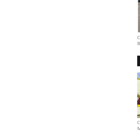
C
B
C
M